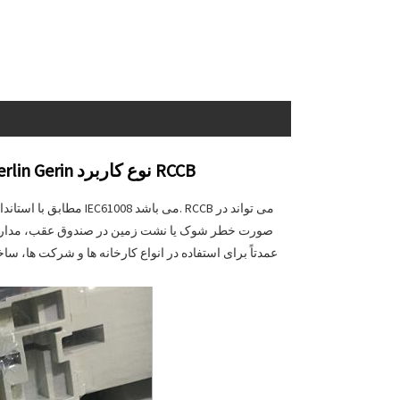
شناسه مدار شکن جریان باقیمانده 2P 4P 30mA 300mA Merlin Gerin نوع کاربرد RCCB
صورت خطر شوک یا نشت زمین در صندوق عقب، مدار خطا