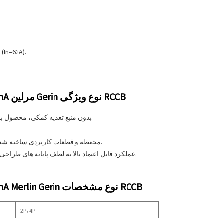
5. جریان باقیمانده نا
شناسه مدار قطع کننده جریان باقیمانده 2P 4P 30mA 300mA مرلین Gerin نوع ویژگی RCCB
1. بدون منبع تغذیه کمکی، محصول با ایمنی قوی و گسترش دامنه حفاظت در برابر جریان باقیمانده طراحی شده است.
3. محفظه و قطعات کاربردی ساخته شده از پلاستیک های وارداتی با خواص ضد شعله، مقاوم در برابر حرارت و ضد ضربه.
4. عملکرد قابل اعتماد بالا به لطف پایانه های طراحی خاص. حتی در محیط آلودگی، قابلیت اطمینان کار محصول هرگز تغییر نخواهد کرد.
شناسه مدار قطع کننده جریان باقیمانده 2P 4P 30mA 300mA Merlin Gerin نوع مشخصات RCCB
2P، 4P