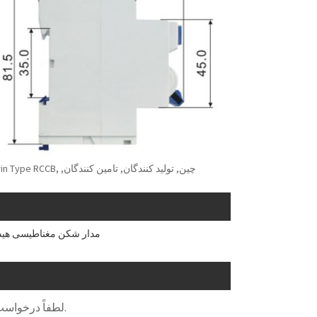
مدار شکن مغناطیسی هید
لطفاً درخواست خود را در فرم زیر ارائه دهید. ما ظرف 24 ساعت به شما پاسخ خواهیم داد.