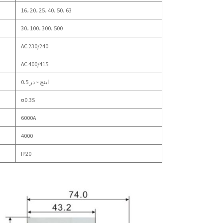
16، 20، 25، 40، 50، 63
30، 100، 300، 500
AC 230/240
AC 400/415
0.5 اینچ ~ در
¤0.3S
6000A
4000
IP20