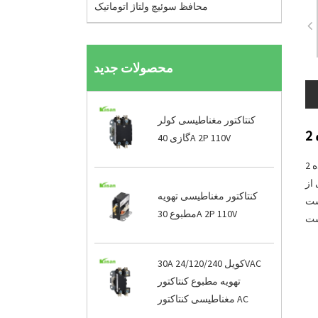
محافظ سوئیچ ولتاژ اتوماتیک
محصولات جدید
کنتاکتور مغناطیسی کولر
گازی 40A 2P 110V
شناسه مدار شکن جریان باقیمانده 2P 4P 30mA 300mA Merlin Gerin Type RCCB مطابق با استاندارد IEC61008 می باشد. RCCB می تواند در
از
کنتاکتور مغناطیسی تهویه
و 3 فاز 400 ولت
مطبوع 30A 2P 110V
30A کویل 24/120/240VAC
تهویه مطبوع کنتاکتور
مغناطیسی کنتاکتور AC