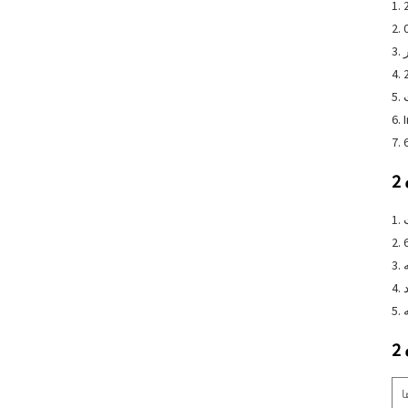
6. 
ا