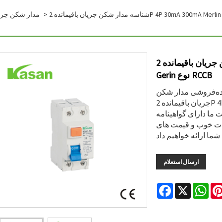
مدار شکن جریا
شناسه مدار شکن جریان باقیمانده 2P 4P 30mA 300mA Merlin
Gerin نوع RCCB
مده‌فروشی مدار شکن
جریان باقیمانده 2P 4P 30mA 300mA Merlin Gerin Type RCCB از
واهینامه CE هستند و در حال حاضر
مات خوب و قیمت های
ارسال استعلام
Facebook
X
Wha