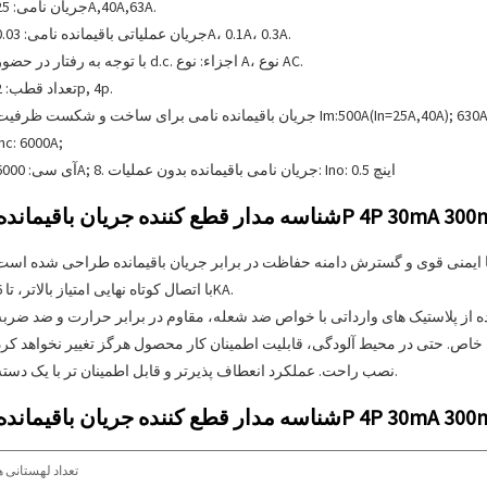
1. جریان نامی: 25A,40A,63A.
2. جریان عملیاتی باقیمانده نامی: 0.03A، 0.1A، 0.3A.
3. با توجه به رفتار در حضور d.c. اجزاء: نوع A، نوع AC.
4. تعداد قطب: 2p, 4p.
می برای ساخت و شکست ظرفیت Im:500A(In=25A,40A); 630A (In=63A).
Inc: 6000A;
7. آی سی: 6000A; 8. جریان نامی باقیمانده بدون عملیات: Ino: 0.5 اینچ
2. با اتصال کوتاه نهایی امتیاز بالاتر، تا 6KA.
5. نصب راحت. عملکرد انعطاف پذیرتر و قابل اطمینان تر با یک دسته.
تعداد لهستانی ه